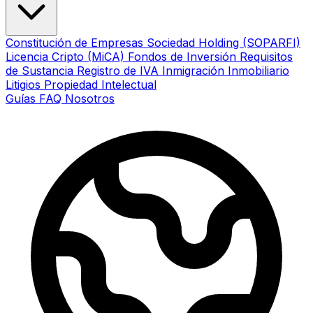
Constitución de Empresas
Sociedad Holding (SOPARFI)
Licencia Cripto (MiCA)
Fondos de Inversión
Requisitos
de Sustancia
Registro de IVA
Inmigración
Inmobiliario
Litigios
Propiedad Intelectual
Guías
FAQ
Nosotros