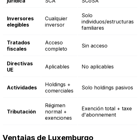
jurídica
SCA
SCoSA
Solo
Inversores
Cualquier
individuos/estructuras
elegibles
inversor
familiares
Tratados
Acceso
Sin acceso
fiscales
completo
Directivas
Aplicables
No aplicables
UE
Holdings +
Actividades
Solo holdings pasivos
comerciales
Régimen
Exención total + taxe
Tributación
normal +
d'abonnement
exenciones
Ventajas de Luxemburgo