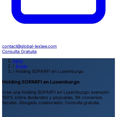
contact@global-lexlaw.com
Consulta Gratuita
Inicio
/
Áreas
/
Holding SOPARFI en Luxemburgo
Holding SOPARFI en Luxemburgo
Cree una holding SOPARFI en Luxemburgo: exención
100% sobre dividendos y plusvalías, 88 convenios
fiscales. Abogado colaborador. Consulta gratuita.