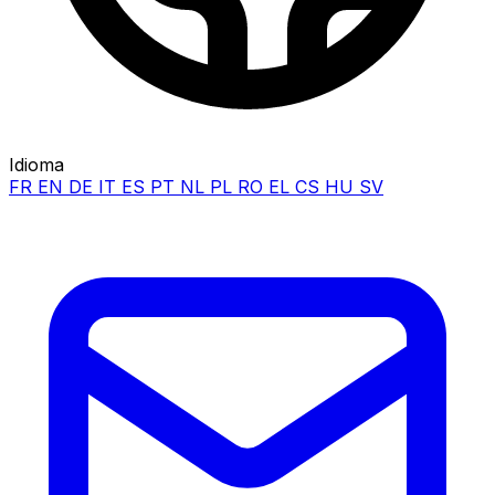
Idioma
FR
EN
DE
IT
ES
PT
NL
PL
RO
EL
CS
HU
SV