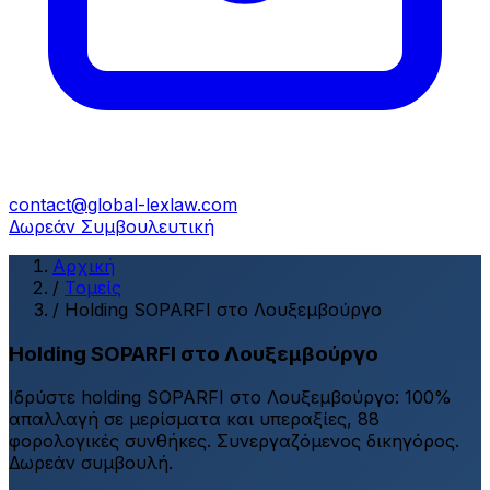
contact@global-lexlaw.com
Δωρεάν Συμβουλευτική
Αρχική
/
Τομείς
/
Holding SOPARFI στο Λουξεμβούργο
Holding SOPARFI στο Λουξεμβούργο
Ιδρύστε holding SOPARFI στο Λουξεμβούργο: 100%
απαλλαγή σε μερίσματα και υπεραξίες, 88
φορολογικές συνθήκες. Συνεργαζόμενος δικηγόρος.
Δωρεάν συμβουλή.