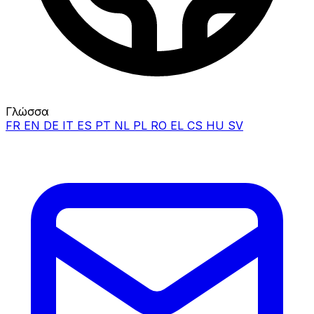
Γλώσσα
FR
EN
DE
IT
ES
PT
NL
PL
RO
EL
CS
HU
SV