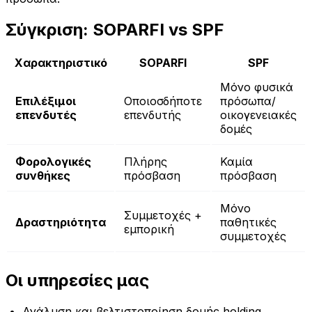
Σύγκριση: SOPARFI vs SPF
Χαρακτηριστικό
SOPARFI
SPF
Μόνο φυσικά
Επιλέξιμοι
Οποιοσδήποτε
πρόσωπα/
επενδυτές
επενδυτής
οικογενειακές
δομές
Φορολογικές
Πλήρης
Καμία
συνθήκες
πρόσβαση
πρόσβαση
Μόνο
Συμμετοχές +
Δραστηριότητα
παθητικές
εμπορική
συμμετοχές
Οι υπηρεσίες μας
Ανάλυση και βελτιστοποίηση δομής holding