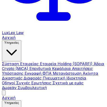
LuxLex
Law
Αρχική
Υπηρεσίες
Σύσταση Εταιρείας
Εταιρεία Holding (SOPARFI)
Άδεια
Crypto (MiCA)
Επενδυτικά Κεφάλαια
Απαιτήσεις
Υπόστασης
Εγγραφή ΦΠΑ
Μετανάστευση
Ακίνητα
Δικαστικές Διαφορές
Πνευματική Ιδιοκτησία
Οδηγοί
Συχνές Ερωτήσεις
Σχετικά με εμάς
Δωρεάν Συμβουλευτική
Αρχική
Υπηρεσίες