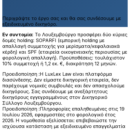
Περιγράψτε το έργο σας και θα σας συνδέσουμε με
εξειδικευμένο δικηγόρο.
Εν συντομία:
Το Λουξεμβούργο προσφέρει δύο κύριες
δομές holding: SOPARFI (εμπορική holding με
απαλλαγή συμμετοχής για μερίσματα/κεφαλαιακά
κέρδη) και SPF (εταιρεία οικογενειακής περιουσίας με
φορολογική απαλλαγή). Προϋποθέσεις: τουλάχιστον
10% συμμετοχή ή 1,2 εκ. €, διακράτηση 12 μηνών.
Προειδοποίηση :
Η LuxLex Law είναι πλατφόρμα
διασύνδεσης. Δεν είμαστε δικηγορική εταιρεία, δεν
παρέχουμε νομικές συμβουλές και δεν απασχολούμε
δικηγόρους. Σας συνδέουμε με ανεξάρτητους
δικηγόρους εγγεγραμμένους στον Δικηγορικό
Σύλλογο Λουξεμβούργου.
Προειδοποίηση :
Πληροφορίες επαληθευμένες στις 19
Ιουλίου 2026, εφαρμοστέες στο φορολογικό έτος
2026. Η νομοθεσία εξελίσσεται: επιβεβαιώστε την
ισχύουσα κατάσταση με εξειδικευμένο επαγγελματία