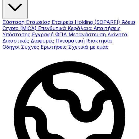
Σύσταση Εταιρείας
Εταιρεία Holding (SOPARFI)
Άδεια
Crypto (MiCA)
Επενδυτικά Κεφάλαια
Απαιτήσεις
Υπόστασης
Εγγραφή ΦΠΑ
Μετανάστευση
Ακίνητα
Δικαστικές Διαφορές
Πνευματική Ιδιοκτησία
Οδηγοί
Συχνές Ερωτήσεις
Σχετικά με εμάς