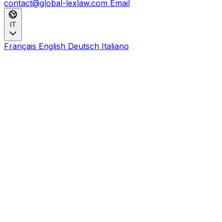
contact@global-lexlaw.com
Email
IT
Français
English
Deutsch
Italiano