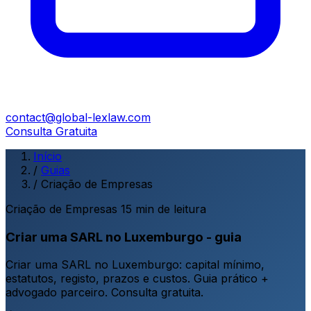
contact@global-lexlaw.com
Consulta Gratuita
Início
/
Guias
/
Criação de Empresas
Criação de Empresas
15 min de leitura
Criar uma SARL no Luxemburgo - guia
Criar uma SARL no Luxemburgo: capital mínimo,
estatutos, registo, prazos e custos. Guia prático +
advogado parceiro. Consulta gratuita.