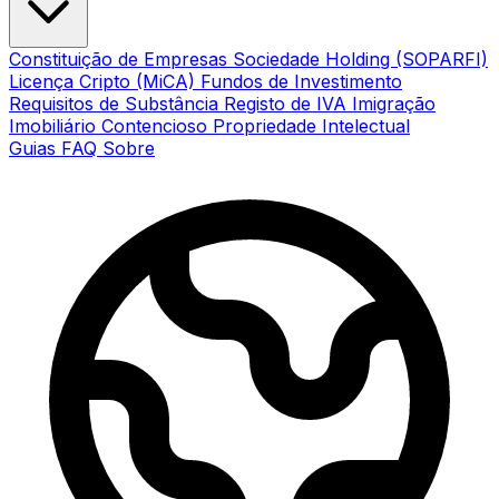
Constituição de Empresas
Sociedade Holding (SOPARFI)
Licença Cripto (MiCA)
Fundos de Investimento
Requisitos de Substância
Registo de IVA
Imigração
Imobiliário
Contencioso
Propriedade Intelectual
Guias
FAQ
Sobre