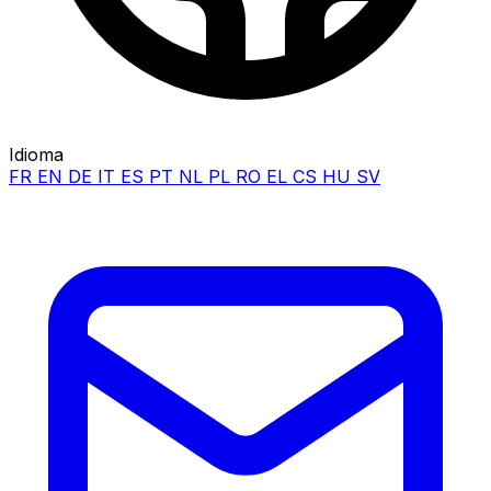
Idioma
FR
EN
DE
IT
ES
PT
NL
PL
RO
EL
CS
HU
SV