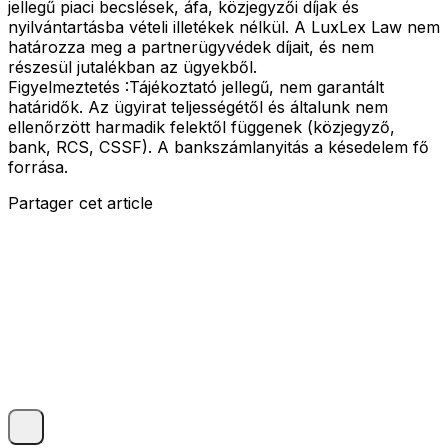
jellegű piaci becslések, áfa, közjegyzői díjak és
nyilvántartásba vételi illetékek nélkül. A LuxLex Law nem
határozza meg a partnerügyvédek díjait, és nem
részesül jutalékban az ügyekből.
Figyelmeztetés :
Tájékoztató jellegű, nem garantált
határidők. Az ügyirat teljességétől és általunk nem
ellenőrzött harmadik felektől függenek (közjegyző,
bank, RCS, CSSF). A bankszámlanyitás a késedelem fő
forrása.
Partager cet article