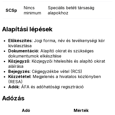
Nincs
Speciális betéti társaság
SCSp
minimum
alapokhoz
Alapítási lépések
Előkészítés
: Jogi forma, név és tevékenységi kör
kiválasztása
Dokumentáció
: Alapító okirat és szükséges
dokumentumok elkészítése
Közjegyző
: Közjegyzői hitelesítés és alapító okirat
aláírása
Bejegyzés
: Cégjegyzékbe vétel (RCS)
Közzététel
: Megjelenés a hivatalos közlönyben
(RESA)
Adók
: ÁFA és adóhatósági regisztráció
Adózás
Adó
Mérték