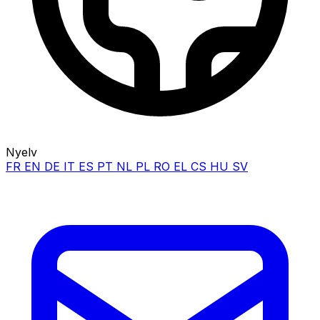
Nyelv
FR
EN
DE
IT
ES
PT
NL
PL
RO
EL
CS
HU
SV