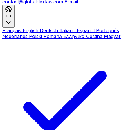
contact@global-lexlaw.com
E-mail
HU
Français
English
Deutsch
Italiano
Español
Português
Nederlands
Polski
Română
Ελληνικά
Čeština
Magyar