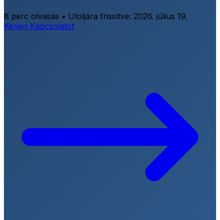
8 perc olvasás
•
Utoljára frissítve:
2026. július 19.
Kérjen Kapcsolatot