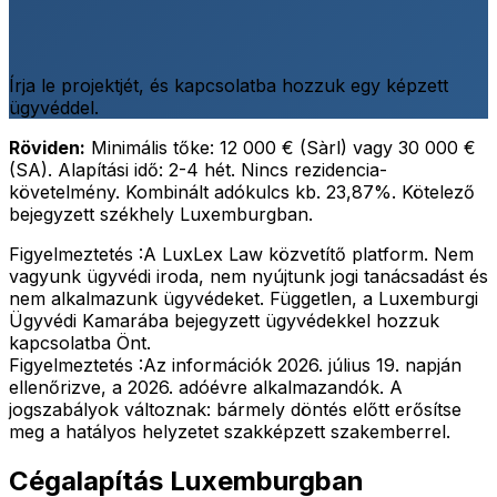
Írja le projektjét, és kapcsolatba hozzuk egy képzett
ügyvéddel.
Röviden:
Minimális tőke: 12 000 € (Sàrl) vagy 30 000 €
(SA). Alapítási idő: 2-4 hét. Nincs rezidencia-
követelmény. Kombinált adókulcs kb. 23,87%. Kötelező
bejegyzett székhely Luxemburgban.
Figyelmeztetés :
A LuxLex Law közvetítő platform. Nem
vagyunk ügyvédi iroda, nem nyújtunk jogi tanácsadást és
nem alkalmazunk ügyvédeket. Független, a Luxemburgi
Ügyvédi Kamarába bejegyzett ügyvédekkel hozzuk
kapcsolatba Önt.
Figyelmeztetés :
Az információk 2026. július 19. napján
ellenőrizve, a 2026. adóévre alkalmazandók. A
jogszabályok változnak: bármely döntés előtt erősítse
meg a hatályos helyzetet szakképzett szakemberrel.
Cégalapítás Luxemburgban