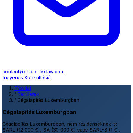
contact@global-lexlaw.com
Ingyenes Konzultáció
Főoldal
/
Területek
/
Cégalapítás Luxemburgban
Cégalapítás Luxemburgban
Cégalapítás Luxemburgban, nem rezidenseknek is:
SARL (12 000 €), SA (30 000 €) vagy SARL-S (1 €).