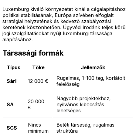
Luxemburg kiváló környezetet kínál a cégalapításhoz
politikai stabilitásának, Európa szívében elfoglalt
stratégiai helyzetének és kedvező szabályozási
keretének köszönhetően. Ügyvédi irodánk teljes körű
jogi szolgáltatásokat nyújt luxemburgi társasága
alapításához.
Társasági formák
Típus
Tőke
Jellemzők
Rugalmas, 1-100 tag, korlátolt
Sàrl
12 000 €
felelősség
Nagyobb projektekhez,
30 000
SA
nyilvános kibocsátás
€
lehetséges
Nincs
Betéti társaság, rugalmas
SCS
minimum
struktúra