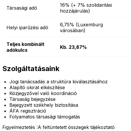
16% (+ 7% szolidaritási
Társasági adó
hozzájárulás)
6,75% (Luxemburg
Helyi iparűzési adó
városában)
Teljes kombinált
Kb. 23,87%
adókulcs
Szolgáltatásaink
Jogi tanácsadás a struktúra kiválasztásához
Alapító okirat elkészítése
Közjegyzővel való koordináció
Társaság bejegyzése
Bejegyzett székhely biztosítása
ÁFA regisztráció
Folyamatos társasági támogatás
Figyelmeztetés :
A feltüntetett összegek tájékoztató