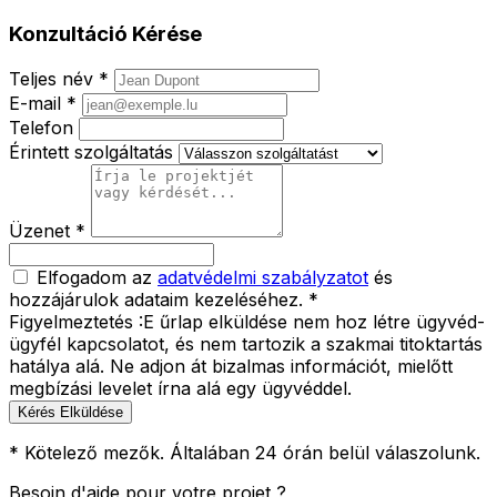
Konzultáció Kérése
Teljes név *
E-mail *
Telefon
Érintett szolgáltatás
Üzenet *
Elfogadom az
adatvédelmi szabályzatot
és
hozzájárulok adataim kezeléséhez. *
Figyelmeztetés :
E űrlap elküldése nem hoz létre ügyvéd-
ügyfél kapcsolatot, és nem tartozik a szakmai titoktartás
hatálya alá. Ne adjon át bizalmas információt, mielőtt
megbízási levelet írna alá egy ügyvéddel.
Kérés Elküldése
* Kötelező mezők. Általában 24 órán belül válaszolunk.
Besoin d'aide pour votre projet ?