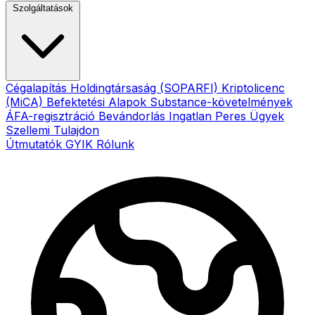
Szolgáltatások
Cégalapítás
Holdingtársaság (SOPARFI)
Kriptolicenc
(MiCA)
Befektetési Alapok
Substance-követelmények
ÁFA-regisztráció
Bevándorlás
Ingatlan
Peres Ügyek
Szellemi Tulajdon
Útmutatók
GYIK
Rólunk