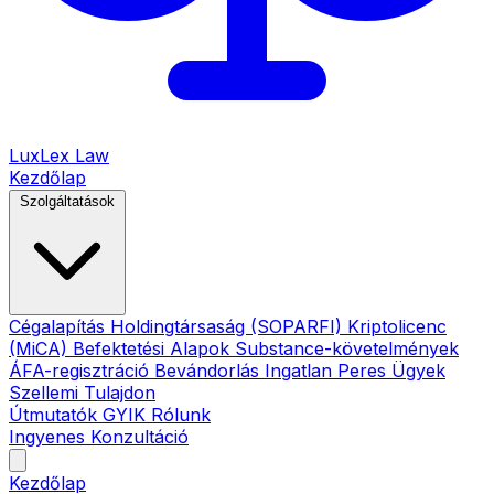
LuxLex
Law
Kezdőlap
Szolgáltatások
Cégalapítás
Holdingtársaság (SOPARFI)
Kriptolicenc
(MiCA)
Befektetési Alapok
Substance-követelmények
ÁFA-regisztráció
Bevándorlás
Ingatlan
Peres Ügyek
Szellemi Tulajdon
Útmutatók
GYIK
Rólunk
Ingyenes Konzultáció
Kezdőlap