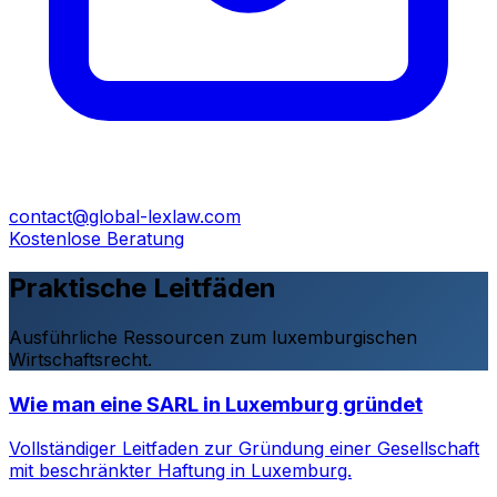
contact@global-lexlaw.com
Kostenlose Beratung
Praktische Leitfäden
Ausführliche Ressourcen zum luxemburgischen
Wirtschaftsrecht.
Wie man eine SARL in Luxemburg gründet
Vollständiger Leitfaden zur Gründung einer Gesellschaft
mit beschränkter Haftung in Luxemburg.