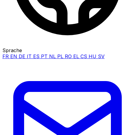
Sprache
FR
EN
DE
IT
ES
PT
NL
PL
RO
EL
CS
HU
SV