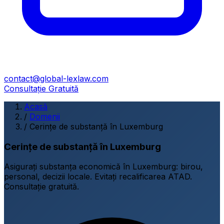
contact@global-lexlaw.com
Consultație Gratuită
Acasă
/
Domenii
/
Cerințe de substanță în Luxemburg
Cerințe de substanță în Luxemburg
Asigurați substanța economică în Luxemburg: birou,
personal, decizii locale. Evitați recalificarea ATAD.
Consultație gratuită.