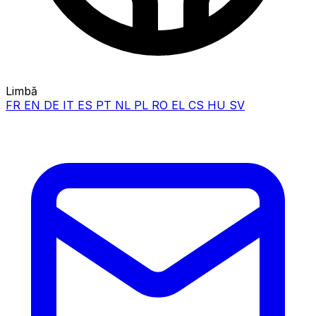
Limbă
FR
EN
DE
IT
ES
PT
NL
PL
RO
EL
CS
HU
SV