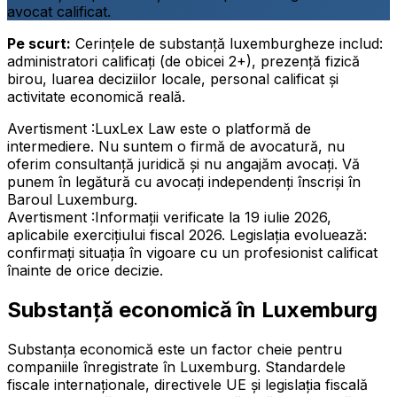
avocat calificat.
Pe scurt:
Cerințele de substanță luxemburgheze includ:
administratori calificați (de obicei 2+), prezență fizică
birou, luarea deciziilor locale, personal calificat și
activitate economică reală.
Avertisment :
LuxLex Law este o platformă de
intermediere. Nu suntem o firmă de avocatură, nu
oferim consultanță juridică și nu angajăm avocați. Vă
punem în legătură cu avocați independenți înscriși în
Baroul Luxemburg.
Avertisment :
Informații verificate la 19 iulie 2026,
aplicabile exercițiului fiscal 2026. Legislația evoluează:
confirmați situația în vigoare cu un profesionist calificat
înainte de orice decizie.
Substanță economică în Luxemburg
Substanța economică este un factor cheie pentru
companiile înregistrate în Luxemburg. Standardele
fiscale internaționale, directivele UE și legislația fiscală