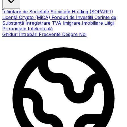
Înființare de Societate
Societate Holding (SOPARFI)
Licență Crypto (MiCA)
Fonduri de Investiții
Cerințe de
Substanță
Înregistrare TVA
Imigrare
Imobiliare
Litigii
Proprietate Intelectuală
Ghiduri
Întrebări Frecvente
Despre Noi