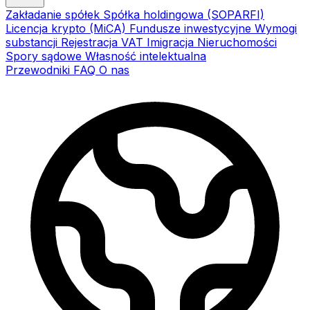
Zakładanie spółek
Spółka holdingowa (SOPARFI)
Licencja krypto (MiCA)
Fundusze inwestycyjne
Wymogi
substancji
Rejestracja VAT
Imigracja
Nieruchomości
Spory sądowe
Własność intelektualna
Przewodniki
FAQ
O nas