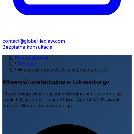
contact@global-lexlaw.com
Bezpłatna konsultacja
Strona główna
/
Obszary
/
Własność intelektualna w Luksemburgu
Własność intelektualna w Luksemburgu
Chroń swoją własność intelektualną w Luksemburgu:
znaki UE, patenty, reżim IP Box (4,774%). Prawnik
partner. Bezpłatna konsultacja.