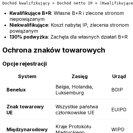
Dochód kwalifikujący = Dochód netto IP × (Kwalifikujące
Kwalifikujące B+R
: Własne B+R i zlecone stronom
niepowiązanym
Niekwalifikujące
: Koszt nabytej IP, zlecenia stronom
powiązanym
130% podwyżka
: Zachęta dla własnych działań B+R
Ochrona znaków towarowych
Opcje rejestracji
System
Zasięg
Urząd
Belgia, Holandia,
Benelux
BOIP
Luksemburg
Znak towarowy
Wszystkie państwa
EUIPO
UE
członkowskie UE
Kraje Protokołu
Międzynarodowy
WIPO
Madryckiego