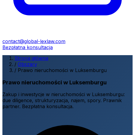
contact@global-lexlaw.com
Bezpłatna konsultacja
Strona główna
/
Obszary
/
Prawo nieruchomości w Luksemburgu
Prawo nieruchomości w Luksemburgu
Zakup i inwestycje w nieruchomości w Luksemburgu:
due diligence, strukturyzacja, najem, spory. Prawnik
partner. Bezpłatna konsultacja.