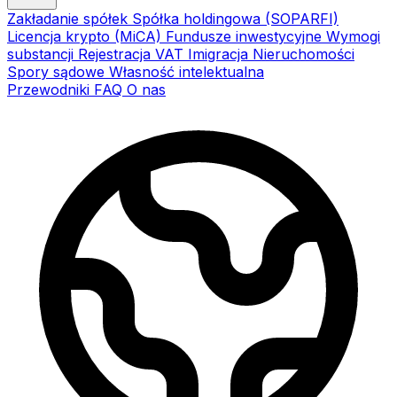
Zakładanie spółek
Spółka holdingowa (SOPARFI)
Licencja krypto (MiCA)
Fundusze inwestycyjne
Wymogi
substancji
Rejestracja VAT
Imigracja
Nieruchomości
Spory sądowe
Własność intelektualna
Przewodniki
FAQ
O nas