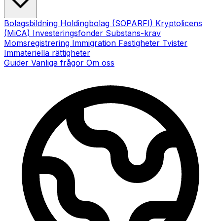
Bolagsbildning
Holdingbolag (SOPARFI)
Kryptolicens
(MiCA)
Investeringsfonder
Substans-krav
Momsregistrering
Immigration
Fastigheter
Tvister
Immateriella rättigheter
Guider
Vanliga frågor
Om oss