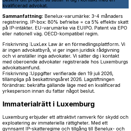
kvalificerad advokat.
Sammanfattning:
Benelux-varumärke: 3-4 månaders
registrering. IP-box: 80% befrielse = ca 5% effektiv skatt
på IP-intäkter. EU-varumärke via EUIPO. Patent via EPO
eller nationell väg. OECD-kompatibel regim.
Friskrivning :
LuxLex Law är en förmedlingsplattform. Vi
är ingen advokatbyrå, vi ger ingen juridisk rådgivning
och vi anställer inga advokater. Vi sätter dig i kontakt
med oberoende advokater registrerade hos Luxemburgs
advokatsamfund.
Friskrivning :
Uppgifter verifierade den 19 juli 2026,
tillämpliga på beskattningsåret 2026. Lagstiftningen
förändras: bekräfta gällande läge med en kvalificerad
yrkesperson innan du fattar något beslut.
Immaterialrätt i Luxemburg
Luxemburg erbjuder ett attraktivt ramverk för skydd och
exploatering av immateriella rättigheter. Med ett
gynnsamt IP-skatteregime och tillgång till Benelux- och