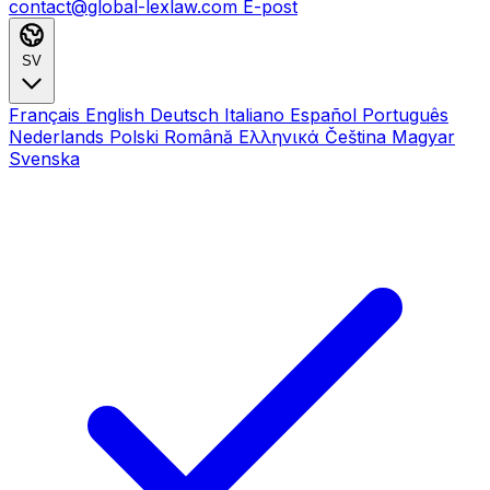
contact@global-lexlaw.com
E-post
SV
Français
English
Deutsch
Italiano
Español
Português
Nederlands
Polski
Română
Ελληνικά
Čeština
Magyar
Svenska