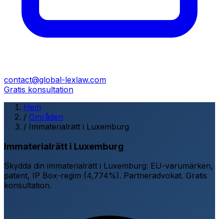
contact@global-lexlaw.com
Gratis konsultation
Hem
/
Områden
/
Immaterialrätt i Luxemburg
Immaterialrätt i Luxemburg
Skydda din immaterialrätt i Luxemburg: EU-varumärken,
patent, IP Box-regim (4,774%). Partneradvokat. Gratis
konsultation.