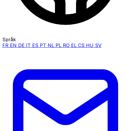
Språk
FR
EN
DE
IT
ES
PT
NL
PL
RO
EL
CS
HU
SV